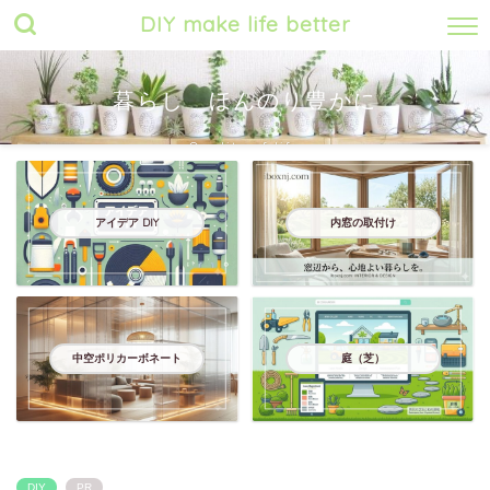
DIY make life better
暮らし ほんのり豊かに
Quality of life
アイデア DIY
内窓の取付け
中空ポリカーボネート
庭（芝）
DIY
PR