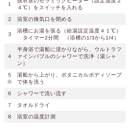
脱衣室のセラミックヒーター（設定温度２
１
４℃）をスイッチを入れる
２
浴室の換気口を閉める
浴槽にお湯を張る（給湯設定温度４１℃）
３
タイマー2分間 （浴槽の1/3から1/4）
半身浴で湯船に浸かりながら、ウルトラフ
４
ァインバブルのシャワーで洗浄（湯シャ
ン）
５
湯船から上がり、ボタニカルボディソープ
※
で体を洗う
６
シャワーで洗い流す
７
タオルドライ
８
浴室の温度計測