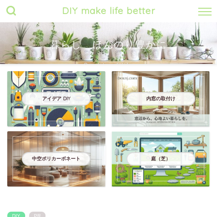
DIY make life better
暮らし ほんのり豊かに
Quality of life
アイデア DIY
内窓の取付け
中空ポリカーボネート
庭（芝）
DIY
PR