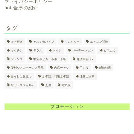
プライバシーポリシー
note記事の紹介
タグ
ほぞ継ぎ
アルミ角パイプ
イレクター
エアコン関連
キッチン
テラス
トイレ
パーテーション
ビス止め
フェンス
中空ポリカーボネート板
介護用品DIY
便利なメンテナンス用品
内窓サッシ
手すり
断熱効果
暮らしに役立つ
水準器、精密水準器
珪藻土塗料
窓ガラスフィルム
芝生
電気代
プロモーション