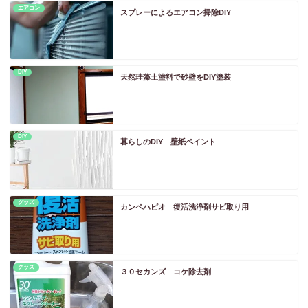
エアコン
スプレーによるエアコン掃除DIY
DIY
天然珪藻土塗料で砂壁をDIY塗装
DIY
暮らしのDIY 壁紙ペイント
グッズ
カンペハピオ 復活洗浄剤サビ取り用
グッズ
３０セカンズ コケ除去剤