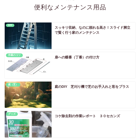
便利なメンテナンス用品
DIY
スッキリ収納、なのに頼れる高さ！スライド脚立
で賢く行う家のメンテナンス
作業のコツ
扉への蝶番（丁番）の付け方
庭（芝）
庭のDIY 芝刈り機で芝のお手入れと彩をプラス
グッズ
コケ除去剤の作業レポート ３０セカンズ