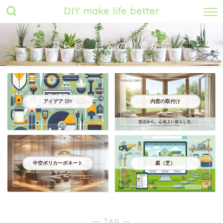
DIY make life better
暮らし ほんのり豊かに
Quality of life
アイデア DIY
内窓の取付け
中空ポリカーボネート
庭（芝）
― TAG ―