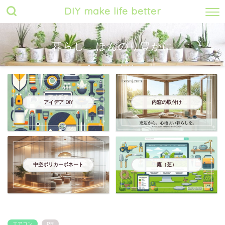
DIY make life better
暮らし ほんのり豊かに
Quality of life
アイデア DIY
内窓の取付け
中空ポリカーボネート
庭（芝）
エアコン
PR