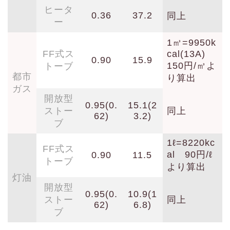
ヒータ
0.36
37.2
同上
ー
1㎥=9950k
FF式ス
cal(13A)
0.90
15.9
150円/㎥よ
トーブ
都市
り算出
ガス
開放型
0.95(0.
15.1(2
ストー
同上
62)
3.2)
ブ
1ℓ=8220kc
FF式ス
al 90円/ℓ
0.90
11.5
トーブ
より算出
灯油
開放型
0.95(0.
10.9(1
ストー
同上
62)
6.8)
ブ