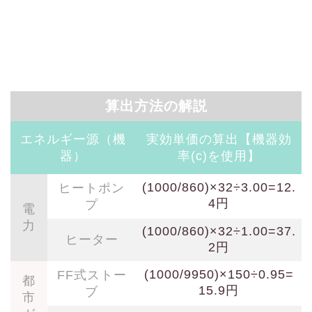
算出方法の解説
エネルギー源（機
実効単価の算出【機器効
器）
率(c)を使用】
(1000/860)×32÷3.00=12.
ヒートポン
4円
プ
電
力
(1000/860)×32÷1.00=37.
ヒーター
2円
(1000/9950)×150÷0.95=
FF式ストー
都
15.9円
ブ
市