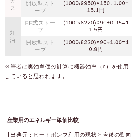
ガ
(1000/9950)×150÷1.00=
開放型スト
ス
15.1円
ーブ
(1000/8220)×90÷0.95=1
FF式ストー
1.5円
ブ
灯
油
(1000/8220)×90÷1.00=1
開放型スト
0.9円
ーブ
※筆者は実効単価の計算に機器効率（c）を使用
していると思われます。
産業用のエネルギー単価比較
【出典元：ヒートポンプ利用の現状と今後の動向