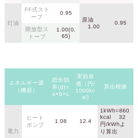
FF式スト
0.95
ーブ
原油
0.95
灯油
1.00
開放型ス
1.00(0.
65)
トーブ
実効単
総合効
エネルギー源
価（円/
算出根拠
率(d)=
（機器）
1000kc
a×b×c
al)
1kWh=860
kcal 32
ヒート
1.08
12.4
円/kWhよ
ポンプ
電力
り算出