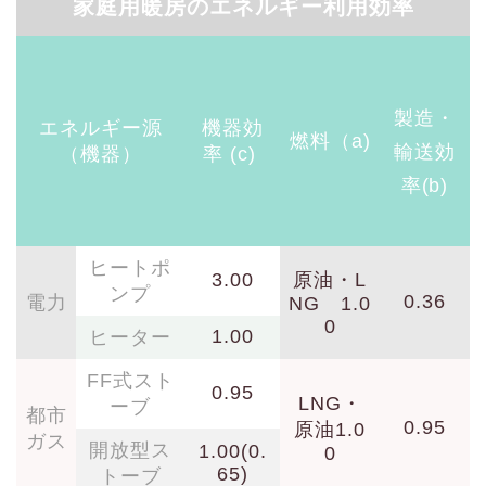
家庭用暖房のエネルギー利用効率
製造・
エネルギー源
機器効
燃料（a)
輸送効
（機器）
率 (c)
率(b)
ヒートポ
3.00
原油・L
ンプ
0.36
電力
NG 1.0
0
1.00
ヒーター
FF式スト
0.95
LNG・
ーブ
都市
0.95
原油1.0
ガス
開放型ス
1.00(0.
0
65)
トーブ