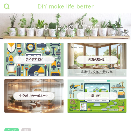
DIY make life better
暮らし ほんのり豊かに
Quality of life
アイデア DIY
内窓の取付け
中空ポリカーボネート
庭（芝）
グッズ
PR