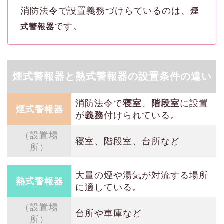
消防法令で設置義務づけらているのは、
煙
です。
式警報器
煙式警報器と熱式警報器の設置条件の違い
消防法令で
寝室
、
階段室
に設置
煙式警報器
が
義務
付けられている。
（設置場
寝室、階段室、台所など
所）
大量の煙や湯気が対流する場所
熱式警報器
に適している。
（設置場
台所や車庫など
所）